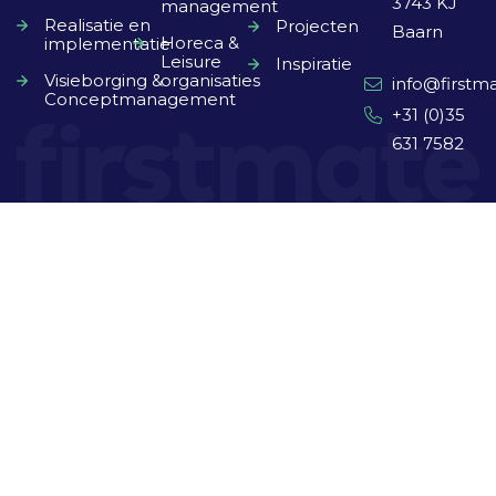
3743 KJ
management
Realisatie en
Projecten
Baarn
Horeca &
implementatie
Leisure
Inspiratie
Visieborging &
organisaties
info@firstma
Conceptmanagement
+31 (0)35
631 7582