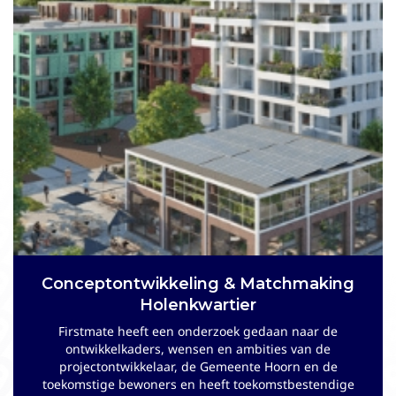
Conceptontwikkeling Hotel in Historisch
Conceptontwikkeling & Matchmaking
Centrum Franeker
Holenkwartier
In opdracht van een regionaal actieve projectontwikkelaar
Firstmate heeft een onderzoek gedaan naar de
heeft Firstmate een conceptoptwikkeling gedaan voor een
ontwikkelkaders, wensen en ambities van de
hotel met restaurant voor 3 aangrenzende panden die
projectontwikkelaar, de Gemeente Hoorn en de
gelegen zijn in het historische centrum van Franeker.
toekomstige bewoners en heeft toekomstbestendige