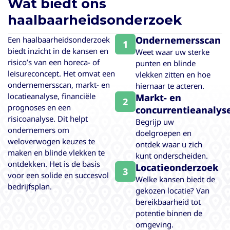
Wat biedt ons
haalbaarheidsonderzoek
Ondernemersscan
Een haalbaarheidsonderzoek
1
biedt inzicht in de kansen en
Weet waar uw sterke
risico’s van een horeca- of
punten en blinde
leisureconcept. Het omvat een
vlekken zitten en hoe
ondernemersscan, markt- en
hiernaar te acteren.
locatieanalyse, financiële
Markt- en
2
prognoses en een
concurrentieanalys
risicoanalyse. Dit helpt
Begrijp uw
ondernemers om
doelgroepen en
weloverwogen keuzes te
ontdek waar u zich
maken en blinde vlekken te
kunt onderscheiden.
ontdekken. Het is de basis
Locatieonderzoek
3
voor een solide en succesvol
Welke kansen biedt de
bedrijfsplan.
gekozen locatie? Van
bereikbaarheid tot
potentie binnen de
omgeving.