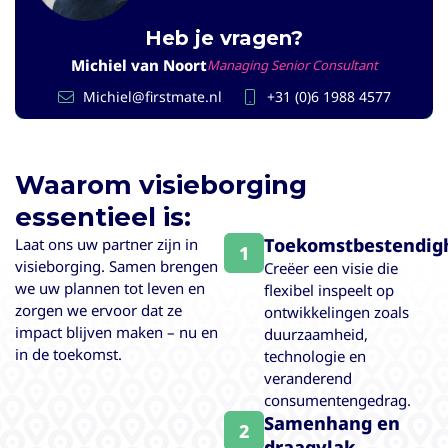
Heb je vragen?
Michiel van Noort
Managing Senior Consultant
Michiel@firstmate.nl
+31 (0)6 1988 4577
Waarom visieborging
essentieel is:
Toekomstbestendig
Laat ons uw partner zijn in
1
visieborging. Samen brengen
Creëer een visie die
we uw plannen tot leven en
flexibel inspeelt op
zorgen we ervoor dat ze
ontwikkelingen zoals
impact blijven maken – nu en
duurzaamheid,
in de toekomst.
technologie en
veranderend
consumentengedrag.
Samenhang en
2
draagvlak