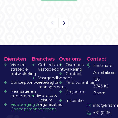
Diensten
Branches
Over ons
Contact
Visie en
Gebieds- en
Over ons
Firstmate
strategie
vastgoedontwikkeling
Amalialaan
ontwikkeling
Contact
Vastgoedbeheer
126
Conceptontwikkeling
en Facilitair
Duurzaamheid
3743 KJ
management
Realisatie en
Projecten
Baarn
Horeca &
implementatie
Leisure
Inspiratie
Visieborging &
organisaties
info@firstma
Conceptmanagement
+31 (0)35