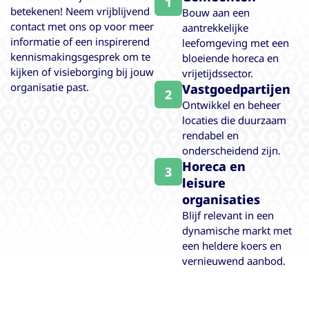
1
betekenen! Neem vrijblijvend
Bouw aan een
contact met ons op voor meer
aantrekkelijke
informatie of een inspirerend
leefomgeving met een
kennismakingsgesprek om te
bloeiende horeca en
kijken of visieborging bij jouw
vrijetijdssector.
organisatie past.
Vastgoedpartijen
2
Ontwikkel en beheer
locaties die duurzaam
rendabel en
onderscheidend zijn.
Horeca en
3
leisure
organisaties
Blijf relevant in een
dynamische markt met
een heldere koers en
vernieuwend aanbod.