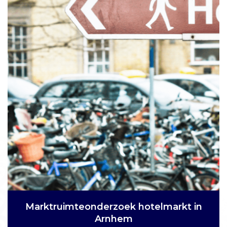
Matchmaking exploitant Golfsociëteit De
Marktruimteonderzoek hotelmarkt in
Lage Vuursche
Arnhem