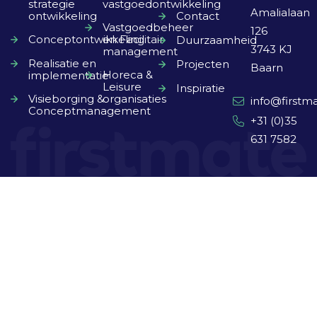
strategie
vastgoedontwikkeling
Amalialaan
ontwikkeling
Contact
Vastgoedbeheer
126
Conceptontwikkeling
en Facilitair
Duurzaamheid
3743 KJ
management
Realisatie en
Projecten
Baarn
Horeca &
implementatie
Leisure
Inspiratie
Visieborging &
organisaties
info@firstma
Conceptmanagement
+31 (0)35
631 7582