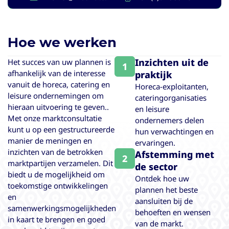
Hoe we werken
Inzichten uit de
Het succes van uw plannen is
1
afhankelijk van de interesse
praktijk
vanuit de horeca, catering en
Horeca-exploitanten,
leisure ondernemingen om
cateringorganisaties
hieraan uitvoering te geven..
en leisure
Met onze marktconsultatie
ondernemers delen
kunt u op een gestructureerde
hun verwachtingen en
manier de meningen en
ervaringen.
inzichten van de betrokken
Afstemming met
2
marktpartijen verzamelen. Dit
de sector
biedt u de mogelijkheid om
Ontdek hoe uw
toekomstige ontwikkelingen
plannen het beste
en
aansluiten bij de
samenwerkingsmogelijkheden
behoeften en wensen
in kaart te brengen en goed
van de markt.