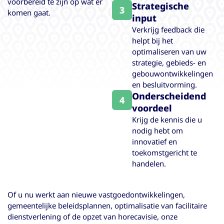
voorbereid te zijn op wat er
Strategische
3
komen gaat.
input
Verkrijg feedback die
helpt bij het
optimaliseren van uw
strategie, gebieds- en
gebouwontwikkelingen
en besluitvorming.
Onderscheidend
4
voordeel
Krijg de kennis die u
nodig hebt om
innovatief en
toekomstgericht te
handelen.
Of u nu werkt aan nieuwe vastgoedontwikkelingen,
gemeentelijke beleidsplannen, optimalisatie van facilitaire
dienstverlening of de opzet van horecavisie, onze