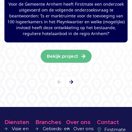
De exploitatie van Golfsociëteit De Lage Vuursche kwam in
Voor de Gemeente Arnhem heeft Firstmate een onderzoek
2021 beschikbaar. Firstmate heeft de visie op hospitality
uitgevoerd om de volgende onderzoeksvraag te
beantwoorden: ‘Is er marktruimte voor de toevoeging van
geformuleerd waarna er middels een zorgvuldig werving
100 logeerkamers in het Pleynkwartier en welke (mogelijke)
& selectieproces, een nieuwe exploitant gecontracteerd is.
Ook heeft Firstmate begeleid bij de volledige verbouwing
invloed heeft deze ontwikkeling op het bestaande,
reguliere hotelaanbod in de regio Arnhem?’
van de Golfsociëteit.
Bekijk project
Diensten
Branches
Over ons
Contact
Visie en
Gebieds- en
Over ons
Firstmate