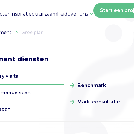
Start een pro
ecten
inspiratie
duurzaamheid
over ons
ement
Groeiplan
ment diensten
y visits
Benchmark
rmance scan
Marktconsultatie
scan