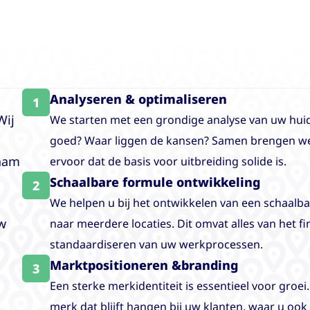
Analyseren & optimaliseren
1
Wij
We starten met een grondige analyse van uw hui
goed? Waar liggen de kansen? Samen brengen we
zaam
ervoor dat de basis voor uitbreiding solide is.
Schaalbare formule ontwikkeling
2
We helpen u bij het ontwikkelen van een schaalba
uw
naar meerdere locaties. Dit omvat alles van het f
standaardiseren van uw werkprocessen.
Marktpositioneren &branding
3
Een sterke merkidentiteit is essentieel voor groei
merk dat blijft hangen bij uw klanten, waar u ook 