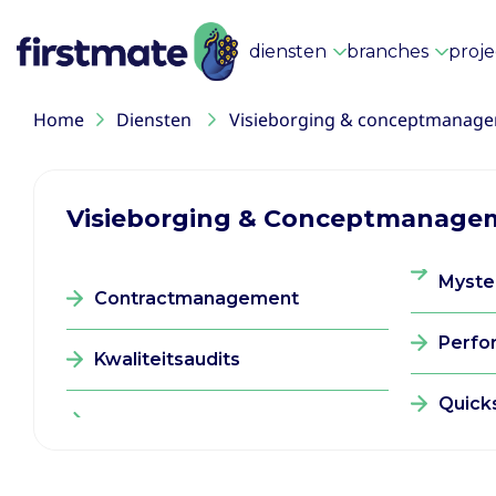
diensten
branches
proj
Home
Diensten
Visieborging & conceptmanag
Visieborging & Conceptmanage
Myster
Contractmanagement
Perfo
Kwaliteitsaudits
Quick