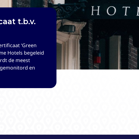
aat t.b.v.
Handboeken
rtificaat ‘Green
specialist in de
rme Hotels begeleid
rken. In 2022 zijn
wordt de meest
omen. Firstmate
t gemonitord en
 handboek de
elegd.