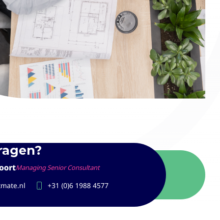
vragen?
oort
Managing Senior Consultant
tmate.nl
+31 (0)6 1988 4577