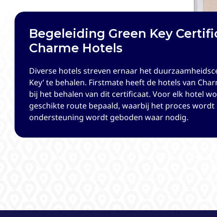
Begeleiding Green Key Certific
Ontwikkeling Operationele 
Charme Hotels
EuroParcs
Diverse hotels streven ernaar het duurzaamheidsce
EuroParcs is van oorsprong een familiebedrijf en is 
Key’ te behalen. Firstmate heeft de hotels van Cha
ontwikkeling, exploitatie en verhuur van vakantiepa
bij het behalen van dit certificaat. Voor elk hotel 
22 parken in Nederland terug in eigen beheer gen
geschikte route bepaald, waarbij het proces word
heeft voor deze parken middels een operationeel
ondersteuning wordt geboden waar nodig.
protocollen en kaders voor de horeca outlets vastg