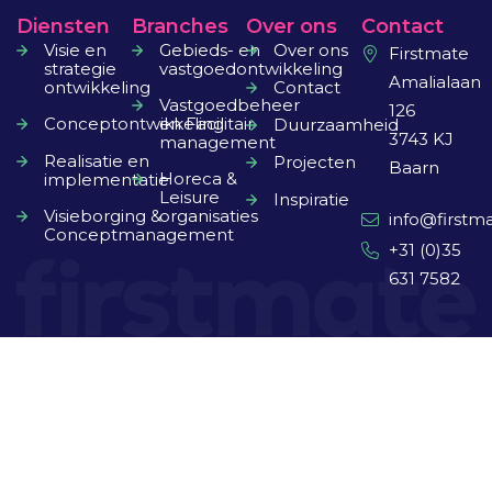
Diensten
Branches
Over ons
Contact
Visie en
Gebieds- en
Over ons
Firstmate
strategie
vastgoedontwikkeling
Amalialaan
ontwikkeling
Contact
Vastgoedbeheer
126
Conceptontwikkeling
en Facilitair
Duurzaamheid
3743 KJ
management
Realisatie en
Projecten
Baarn
Horeca &
implementatie
Leisure
Inspiratie
Visieborging &
organisaties
info@firstma
Conceptmanagement
+31 (0)35
631 7582