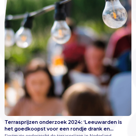
Terrasprijzen onderzoek 2024: ‘Leeuwarden is
het goedkoopst voor een rondje drank en
bitterballen’
Firstmate onderzocht de terrasprijzen in Nederland.