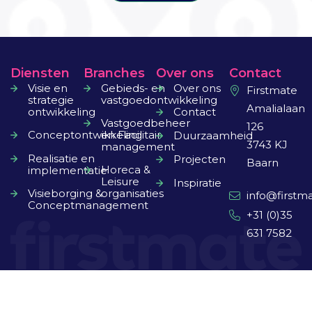
Diensten
Branches
Over ons
Contact
Visie en
Gebieds- en
Over ons
Firstmate
strategie
vastgoedontwikkeling
Amalialaan
ontwikkeling
Contact
Vastgoedbeheer
126
Conceptontwikkeling
en Facilitair
Duurzaamheid
3743 KJ
management
Realisatie en
Projecten
Baarn
Horeca &
implementatie
Leisure
Inspiratie
Visieborging &
organisaties
info@firstma
Conceptmanagement
+31 (0)35
631 7582