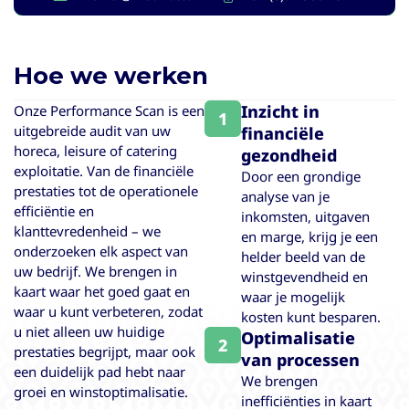
Hoe we werken
Inzicht in
Onze Performance Scan is een
1
uitgebreide audit van uw
financiële
horeca, leisure of catering
gezondheid
exploitatie. Van de financiële
Door een grondige
prestaties tot de operationele
analyse van je
efficiëntie en
inkomsten, uitgaven
klanttevredenheid – we
en marge, krijg je een
onderzoeken elk aspect van
helder beeld van de
uw bedrijf. We brengen in
winstgevendheid en
kaart waar het goed gaat en
waar je mogelijk
waar u kunt verbeteren, zodat
kosten kunt besparen.
u niet alleen uw huidige
Optimalisatie
2
prestaties begrijpt, maar ook
van processen
een duidelijk pad hebt naar
We brengen
groei en winstoptimalisatie.
inefficiënties in kaart