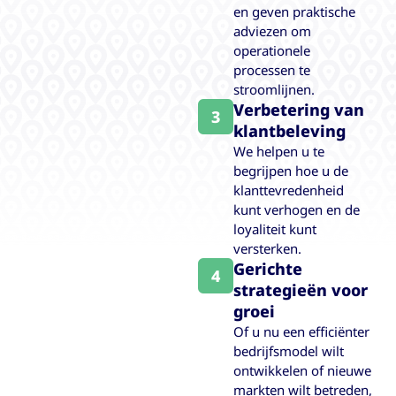
en geven praktische
adviezen om
operationele
processen te
stroomlijnen.
Verbetering van
3
klantbeleving
We helpen u te
begrijpen hoe u de
klanttevredenheid
kunt verhogen en de
loyaliteit kunt
versterken.
Gerichte
4
strategieën voor
groei
Of u nu een efficiënter
bedrijfsmodel wilt
ontwikkelen of nieuwe
markten wilt betreden,