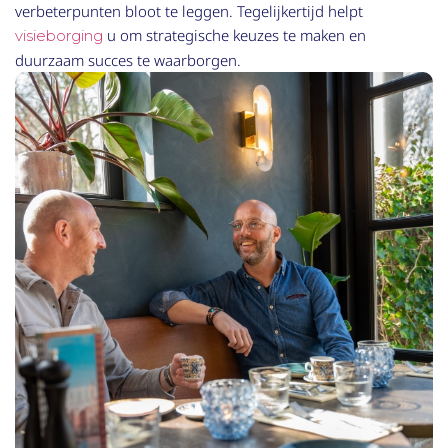
verbeterpunten bloot te leggen. Tegelijkertijd helpt
u om strategische keuzes te maken en
visieborging
duurzaam succes te waarborgen.