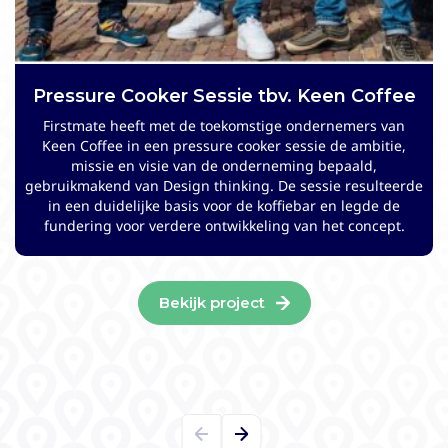
Pressure Cooker Sessie tbv. Keen Coffee
Strategieontwikkeling voor Stayokay
Hostels
Firstmate heeft met de toekomstige ondernemers van
Keen Coffee in een pressure cooker sessie de ambitie,
Stayokay Hostels is een purpose-driven hostelorganisatie
missie en visie van de onderneming bepaald,
die midden in de samenleving staat. Mede vanwege de
gebruikmakend van Design thinking. De sessie resulteerde
sterk veranderende marktomstandigheden had de
in een duidelijke basis voor de koffiebar en legde de
organisatie behoefte om haar strategie tegen het licht te
fundering voor verdere ontwikkeling van het concept.
houden en waar nodig aan te passen. Firstmate
begeleidde dit traject en ontwikkelde de implementatie
roadmap.
Bekijk project