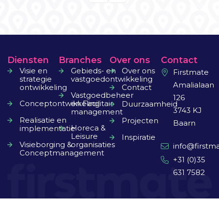
Diensten
Branches
Over ons
Contact
Visie en
Gebieds- en
Over ons
Firstmate
strategie
vastgoedontwikkeling
Amalialaan
ontwikkeling
Contact
Vastgoedbeheer
126
Conceptontwikkeling
en Facilitair
Duurzaamheid
3743 KJ
management
Realisatie en
Projecten
Baarn
Horeca &
implementatie
Leisure
Inspiratie
Visieborging &
organisaties
info@firstma
Conceptmanagement
+31 (0)35
631 7582