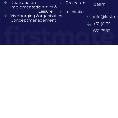
Realisatie en
Projecten
Baarn
Horeca &
implementatie
Leisure
Inspiratie
Visieborging &
organisaties
info@firstma
Conceptmanagement
+31 (0)35
631 7582