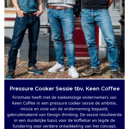
Pressure Cooker Sessie tbv. Keen Coffee
Strategieontwikkeling voor Stayokay
Hostels
Firstmate heeft met de toekomstige ondernemers van
Keen Coffee in een pressure cooker sessie de ambitie,
Stayokay Hostels is een purpose-driven hostelorganisatie
missie en visie van de onderneming bepaald,
die midden in de samenleving staat. Mede vanwege de
gebruikmakend van Design thinking. De sessie resulteerde
sterk veranderende marktomstandigheden had de
in een duidelijke basis voor de koffiebar en legde de
organisatie behoefte om haar strategie tegen het licht te
fundering voor verdere ontwikkeling van het concept.
houden en waar nodig aan te passen. Firstmate