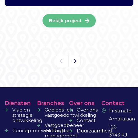
begeleidde dit traject en ontwikkelde de implementatie
roadmap.
Bekijk project
Diensten
Branches
Over ons
Contact
Visie en
Gebieds- en
Over ons
Firstmate
strategie
vastgoedontwikkeling
Amalialaan
ontwikkeling
Contact
Vastgoedbeheer
126
Conceptontwikkeling
en Facilitair
Duurzaamheid
3743 KJ
management